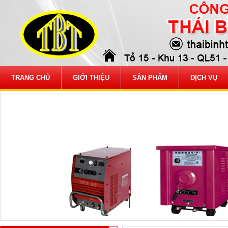
TRANG CHỦ
GIỚI THIỆU
SẢN PHẨM
DỊCH VỤ