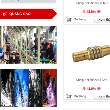
Khớp nối Binzel 40KD
Giá:Liên Hệ
QUẢNG CÁO
Đặt hàng
Xem th
Khớp nối Binzel 15AK
Giá:Liên Hệ
Đặt hàng
Xem th
Thiết bị hàn đối đầu cốt
thép bê tông cho nhà