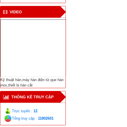
CN hàn mới cho tàu vận
VIDEO
chuyển khí tự nhiên ở
Bắc cực
Viện NC Cơ khí với thiết
bị hàn tự động nối ống
Dịch Vụ Sửa Chữa Bảo
Trì-Thiết Bị Hàn Cắt-
Máy Hàn Điện Tử-Vật
Liệu Hàn Các Loại
Kỹ thuật hàn,máy hàn điện tử,que hàn
inox,thiết bị hàn cắt
THỐNG KÊ TRUY CẬP
Trực tuyến :
12
Tổng truy cập :
11802601