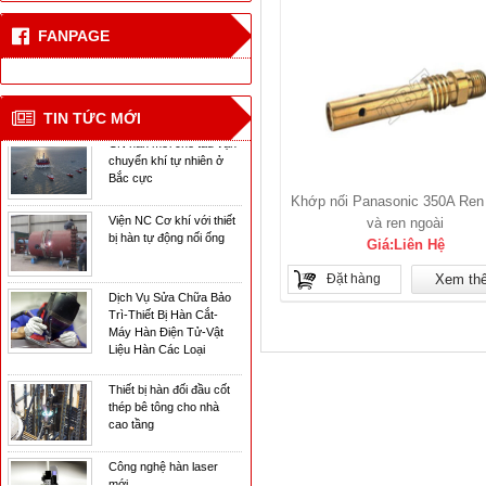
cao tầng
FANPAGE
Công nghệ hàn laser
mới
TIN TỨC MỚI
CN hàn mới cho tàu vận
chuyển khí tự nhiên ở
Bắc cực
Viện NC Cơ khí với thiết
Khớp nối Panasonic 350A Ren 
bị hàn tự động nối ống
và ren ngoài
Giá:Liên Hệ
Dịch Vụ Sửa Chữa Bảo
Đặt hàng
Xem th
Trì-Thiết Bị Hàn Cắt-
Máy Hàn Điện Tử-Vật
Liệu Hàn Các Loại
Thiết bị hàn đối đầu cốt
thép bê tông cho nhà
cao tầng
Công nghệ hàn laser
mới