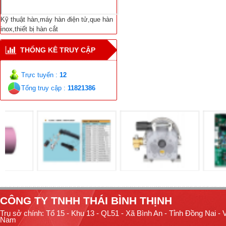
Kỹ thuật hàn,máy hàn điện tử,que hàn
inox,thiết bị hàn cắt
THỐNG KÊ TRUY CẬP
Trực tuyến :
12
Tổng truy cập :
11821386
CÔNG TY TNHH THÁI BÌNH THỊNH
Trụ sở chính: Tổ 15 - Khu 13 - QL51 - Xã Bình An - Tỉnh Đồng Nai - V
Nam