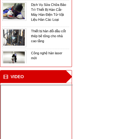
Trì-Thiết Bị Hàn Cắt-
Máy Hàn Điện Tử-Vật
Liệu Hàn Các Loại
Thiết bị hàn đối đầu cốt
thép bê tông cho nhà
cao tầng
Công nghệ hàn laser
mới
CN hàn mới cho tàu vận
chuyển khí tự nhiên ở
VIDEO
Bắc cực
Viện NC Cơ khí với thiết
bị hàn tự động nối ống
Dịch Vụ Sửa Chữa Bảo
Trì-Thiết Bị Hàn Cắt-
Máy Hàn Điện Tử-Vật
Liệu Hàn Các Loại