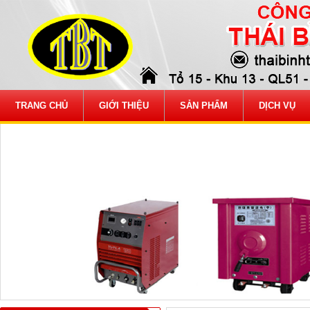
TRANG CHỦ
GIỚI THIỆU
SẢN PHẨM
DỊCH VỤ