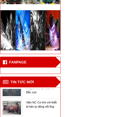
Thiết bị hàn đối đầu cốt
thép bê tông cho nhà
cao tầng
Công nghệ hàn laser
FANPAGE
mới
CN hàn mới cho tàu vận
chuyển khí tự nhiên ở
TIN TỨC MỚI
Bắc cực
Viện NC Cơ khí với thiết
bị hàn tự động nối ống
Dịch Vụ Sửa Chữa Bảo