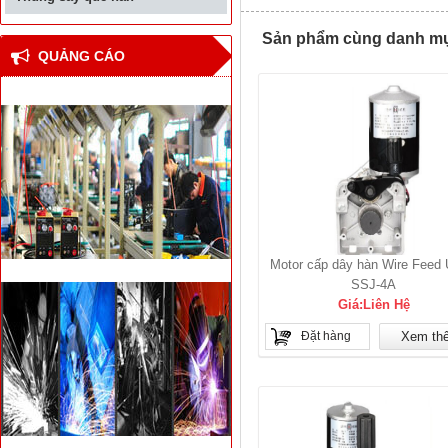
Sản phẩm cùng danh mục 
QUẢNG CÁO
Motor cấp dây hàn Wire Feed U
SSJ-4A
Giá:Liên Hệ
Đặt hàng
Xem th
Thiết bị hàn đối đầu cốt
thép bê tông cho nhà
cao tầng