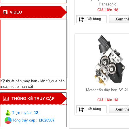
CN hàn mới cho tàu vận
Panasonic
chuyển khí tự nhiên ở
Giá:Liên Hệ
Bắc cực
VIDEO
Đặt hàng
Xem th
Viện NC Cơ khí với thiết
bị hàn tự động nối ống
Dịch Vụ Sửa Chữa Bảo
Trì-Thiết Bị Hàn Cắt-
Máy Hàn Điện Tử-Vật
Liệu Hàn Các Loại
Kỹ thuật hàn,máy hàn điện tử,que hàn
inox,thiết bị hàn cắt
Motor cấp dây hàn SS-21
THỐNG KÊ TRUY CẬP
Giá:Liên Hệ
Đặt hàng
Xem th
Trực tuyến :
12
Tổng truy cập :
11820907