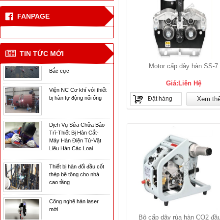
Công nghệ hàn laser
mới
FANPAGE
CN hàn mới cho tàu vận
chuyển khí tự nhiên ở
TIN TỨC MỚI
Bắc cực
Motor cấp dây hàn SS-7
Viện NC Cơ khí với thiết
Giá:Liên Hệ
bị hàn tự động nối ống
Đặt hàng
Xem th
Dịch Vụ Sửa Chữa Bảo
Trì-Thiết Bị Hàn Cắt-
Máy Hàn Điện Tử-Vật
Liệu Hàn Các Loại
Thiết bị hàn đối đầu cốt
thép bê tông cho nhà
cao tầng
Công nghệ hàn laser
mới
Bộ cấp dây rùa hàn CO2 đầu