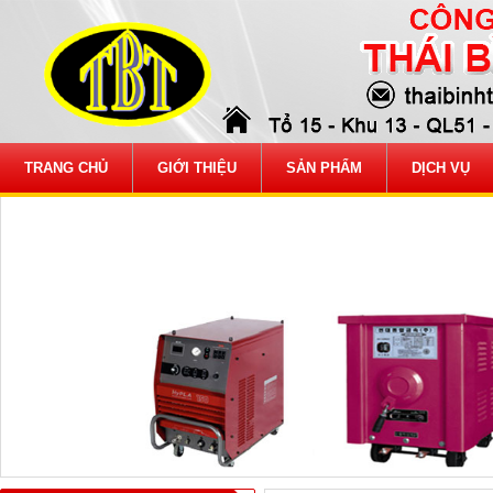
TRANG CHỦ
GIỚI THIỆU
SẢN PHẨM
DỊCH VỤ