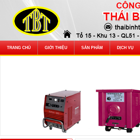
TRANG CHỦ
GIỚI THIỆU
SẢN PHẨM
DỊCH VỤ