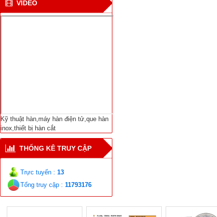
VIDEO
Bắc cực
Viện NC Cơ khí với thiết
bị hàn tự động nối ống
Dịch Vụ Sửa Chữa Bảo
Trì-Thiết Bị Hàn Cắt-
Máy Hàn Điện Tử-Vật
Liệu Hàn Các Loại
Kỹ thuật hàn,máy hàn điện tử,que hàn
inox,thiết bị hàn cắt
THỐNG KÊ TRUY CẬP
Trực tuyến :
13
Tổng truy cập :
11793176