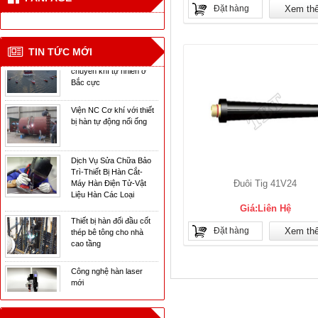
mới
Đặt hàng
Xem th
CN hàn mới cho tàu vận
TIN TỨC MỚI
chuyển khí tự nhiên ở
Bắc cực
Viện NC Cơ khí với thiết
bị hàn tự động nối ống
Dịch Vụ Sửa Chữa Bảo
Trì-Thiết Bị Hàn Cắt-
Máy Hàn Điện Tử-Vật
Liệu Hàn Các Loại
Đuôi Tig 41V24
Thiết bị hàn đối đầu cốt
Giá:Liên Hệ
thép bê tông cho nhà
cao tầng
Đặt hàng
Xem th
Công nghệ hàn laser
mới
CN hàn mới cho tàu vận
chuyển khí tự nhiên ở