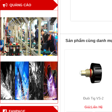
QUẢNG CÁO
Sản phẩm cùng danh mục 
Thiết bị hàn đối đầu cốt
thép bê tông cho nhà
Đuôi Tig VS-2
cao tầng
Giá:Liên Hệ
Công nghệ hàn laser
FANPAGE