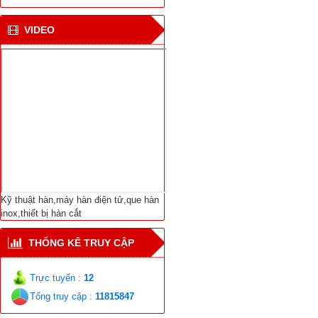
CN hàn mới cho tàu vận
VIDEO
chuyển khí tự nhiên ở
Bắc cực
Viện NC Cơ khí với thiết
bị hàn tự động nối ống
Dịch Vụ Sửa Chữa Bảo
Trì-Thiết Bị Hàn Cắt-
Máy Hàn Điện Tử-Vật
Liệu Hàn Các Loại
Kỹ thuật hàn,máy hàn điện tử,que hàn
inox,thiết bị hàn cắt
THỐNG KÊ TRUY CẬP
Trực tuyến :
12
Tổng truy cập :
11815847