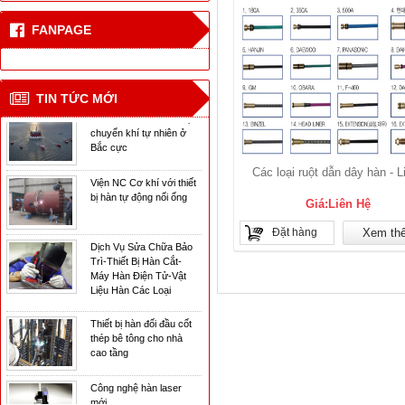
FANPAGE
Công nghệ hàn laser
mới
CN hàn mới cho tàu vận
TIN TỨC MỚI
chuyển khí tự nhiên ở
Bắc cực
Viện NC Cơ khí với thiết
Các loại ruột dẫn dây hàn - L
bị hàn tự động nối ống
Giá:Liên Hệ
Dịch Vụ Sửa Chữa Bảo
Đặt hàng
Xem th
Trì-Thiết Bị Hàn Cắt-
Máy Hàn Điện Tử-Vật
Liệu Hàn Các Loại
Thiết bị hàn đối đầu cốt
thép bê tông cho nhà
cao tầng
Công nghệ hàn laser
mới