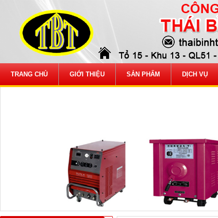
TRANG CHỦ
GIỚI THIỆU
SẢN PHẨM
DỊCH VỤ