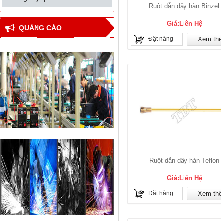
Ruột dẫn dây hàn Binzel
Giá:Liên Hệ
QUẢNG CÁO
Đặt hàng
Xem th
Ruột dẫn dây hàn Teflon
Giá:Liên Hệ
Đặt hàng
Xem th
Thiết bị hàn đối đầu cốt
thép bê tông cho nhà
cao tầng