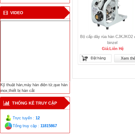
VIDEO
CN hàn mới cho tàu vận
chuyển khí tự nhiên ở
Bắc cực
Viện NC Cơ khí với thiết
Bộ cấp dây rùa hàn CJKJKO2 đ
bị hàn tự động nối ống
binzel
Giá:Liên Hệ
Dịch Vụ Sửa Chữa Bảo
Đặt hàng
Xem th
Trì-Thiết Bị Hàn Cắt-
Máy Hàn Điện Tử-Vật
Liệu Hàn Các Loại
Kỹ thuật hàn,máy hàn điện tử,que hàn
inox,thiết bị hàn cắt
THỐNG KÊ TRUY CẬP
Trực tuyến :
12
Tổng truy cập :
11815867