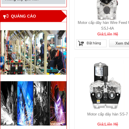
QUẢNG CÁO
Motor cấp dây hàn Wire Feed U
SSJ-4A
Giá:Liên Hệ
Đặt hàng
Xem th
Motor cấp dây hàn SS-7
Giá:Liên Hệ
Thiết bị hàn đối đầu cốt