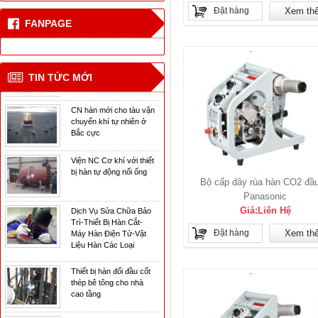
thép bê tông cho nhà
Đặt hàng
Xem th
cao tầng
FANPAGE
Công nghệ hàn laser
mới
TIN TỨC MỚI
CN hàn mới cho tàu vận
chuyển khí tự nhiên ở
Bắc cực
Viện NC Cơ khí với thiết
bị hàn tự động nối ống
Bộ cấp dây rùa hàn CO2 đầu
Dịch Vụ Sửa Chữa Bảo
Panasonic
Trì-Thiết Bị Hàn Cắt-
Giá:Liên Hệ
Máy Hàn Điện Tử-Vật
Liệu Hàn Các Loại
Đặt hàng
Xem th
Thiết bị hàn đối đầu cốt
thép bê tông cho nhà
cao tầng
Công nghệ hàn laser
mới