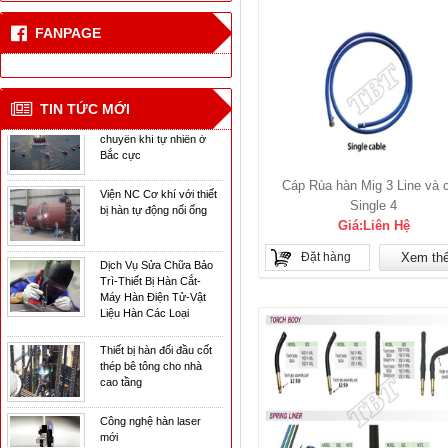
Công nghệ hàn laser
FANPAGE
mới
CN hàn mới cho tàu vận
TIN TỨC MỚI
chuyển khí tự nhiên ở
Bắc cực
Viện NC Cơ khí với thiết
Cáp Rùa hàn Mig 3 Line và 
bị hàn tự động nối ống
Single 4
Giá:Liên Hệ
Dịch Vụ Sửa Chữa Bảo
Trì-Thiết Bị Hàn Cắt-
Đặt hàng
Xem th
Máy Hàn Điện Tử-Vật
Liệu Hàn Các Loại
Thiết bị hàn đối đầu cốt
thép bê tông cho nhà
cao tầng
Công nghệ hàn laser
mới