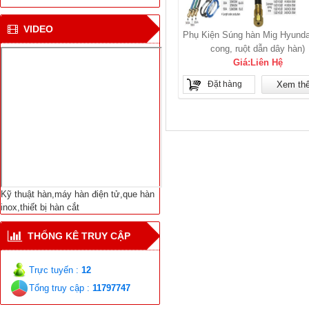
CN hàn mới cho tàu vận
chuyển khí tự nhiên ở
VIDEO
Phụ Kiện Súng hàn Mig Hyunda
Bắc cực
cong, ruột dẫn dây hàn)
Giá:Liên Hệ
Viện NC Cơ khí với thiết
bị hàn tự động nối ống
Đặt hàng
Xem th
Dịch Vụ Sửa Chữa Bảo
Trì-Thiết Bị Hàn Cắt-
Máy Hàn Điện Tử-Vật
Liệu Hàn Các Loại
Kỹ thuật hàn,máy hàn điện tử,que hàn
inox,thiết bị hàn cắt
THỐNG KÊ TRUY CẬP
Trực tuyến :
12
Tổng truy cập :
11797747