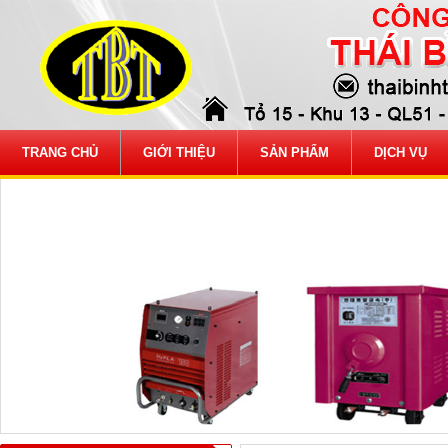
TRANG CHỦ
GIỚI THIỆU
SẢN PHẨM
DỊCH VỤ