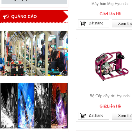
Máy hàn Mig Hyundai
Giá:Liên Hệ
QUẢNG CÁO
Đặt hàng
Xem th
Bộ Cấp dây rời Hyundai
Giá:Liên Hệ
Đặt hàng
Xem th
Thiết bị hàn đối đầu cốt
thép bê tông cho nhà
cao tầng